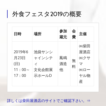
外食フェスタ2019の概要
参加
会
日時
場所
主催
蔵元
費
㈱柴田
2019年6
池袋サンシ
屋酒店
月23日
ャインシテ
鳳鳴
㈱クサ
無
(日)
ィ
酒造
マ
料
11：00～
文化会館展
他
㈱ロー
17：00
示ホールD
ヤル物
産
詳しくは柴田屋酒店のサイトでご確認下さい。⇒