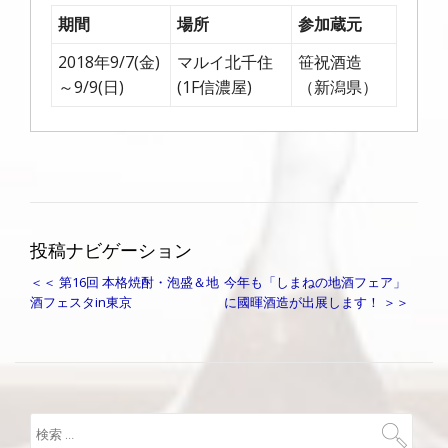
期間
場所
参加蔵元
2018年9/7(金)
マルイ北千住
笹祝酒造
～9/9(日)
(1F信濃屋)
（新潟県）
投稿ナビゲーション
＜＜ 第16回 本格焼酎・泡盛＆地
今年も「しまねの地酒フェア」
酒フェスタin東京
に國暉酒造が出展します！ ＞＞